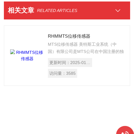
相关文章
RELATED ARTICLES
RHMMTS位移传感器
MTS位移传感器 美特斯工业系统（中
国）有限公司是MTS公司在中国注册的独
资公司。MTS系统公司成立于1951年
更新时间：
2025-01-14
（总部设在美国明尼阿波利斯），之后迅
速发展成为测试和模拟系统以及磁致伸缩
访问量：
3585
传感器技术的主要供应商。目前MTS系统
公司在全范围拥有近2000名员工，可为
汽车工业、航空工业、制造业、医疗公
司、研究机构以及原始设备制造商等世界
企业提供各种创新解决方案。