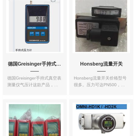
点不可调节。用于制冷压缩
量范围是0-1700 mbar abs.
机。上海大量现货。
GHM-Greisinger 到小数点...
德国Greisinger手持式真空表
Honsberg流量开关
德国Greisinger手持式真空表
Honsberg流量开关价格型号
测量仪气压计这款产品，我
很多。压力可达PN500，温
们一般称它为真空表，是测
度高达350℃。可选防爆开关
量容器内的空气压力大小
头，以及智能变送器，如
的，请跟一般意义上的压力
OMNI（数据显示器、模拟量
表区分开来。容器的空气压
输出，自行设置参数）、
力，比如玻璃瓶中的气压、
LABO（开关/模拟输出）、
氧气瓶中的气压、风电机...
FLEX（开...