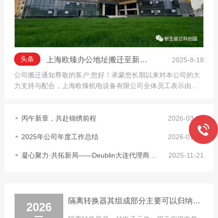
头条
上海欧臻办公地址搬迁至新生丽兰广场
2025-8-18
公司搬迁通知尊敬的客户:您好！承蒙您长期以来对本公司的大
力支持与配合，上海欧臻机电设备有限公司全体员工表示由衷
的感谢！本因业务发展需要和公司规模的扩大，目前办公场所
已不能...
丙午新章，共赴锦绣前程
2026-03-06
2025年公司年度工作总结
2026-01-08
凝心聚力·共拓新局——Deublin大连代理商会议圆满召开
2025-11-21
隔离转换器其组成部分主要可以归纳为以下几个核心模块
2026