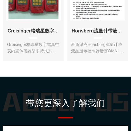
Greisinger格瑞星数字式真空表
Honsberg流量计带液晶显示控制器活塞
Greisinger格瑞星数字式真空
豪斯派克Honsberg流量计带
表内置传感器型手持式系列
液晶显示控制器活塞OMNI-
压力检测仪内置压力传感器?
HD1K / -HD2K0 / 4..20 mA
耐用的金属压力连接头? 去皮
或0 / 2..10 V输出信号●2个可
功能/零点偏差校正? 可选 防
编程开关（推拉式）●可以读
爆保护型仪表GMH 3181附
取背光图形LCD显示屏（透...
加功能：? 峰值存储 （...
带您更深入了解我们