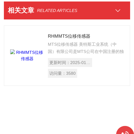
相关文章
RELATED ARTICLES
RHMMTS位移传感器
MTS位移传感器 美特斯工业系统（中
国）有限公司是MTS公司在中国注册的独
资公司。MTS系统公司成立于1951年
更新时间：
2025-01-14
（总部设在美国明尼阿波利斯），之后迅
速发展成为测试和模拟系统以及磁致伸缩
访问量：
3580
传感器技术的主要供应商。目前MTS系统
公司在全范围拥有近2000名员工，可为
汽车工业、航空工业、制造业、医疗公
司、研究机构以及原始设备制造商等世界
企业提供各种创新解决方案。