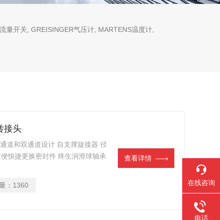
流量开关, GREISINGER气压计, MARTENS温度计,
旋转接头
52 单通道和双通道设计 自支撑旋接器 径
方便快捷更换密封件 终生润滑球轴承
查看详情
三泄漏孔 锻造铜壳和不锈钢转子 特殊选
连接 G 1/2“-14 LH 供应连接
在线咨询
量：
1360
电话