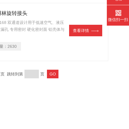
国杜博林旋转接头
微信扫一扫
00-168 双通道设计用于低速空气、液压
泄漏孔 专用密封 硬化密封面 铝壳体与
查看详情
量：
2630
 末页 跳转到第
页