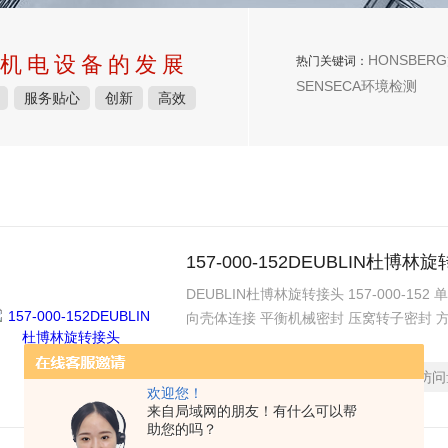
机电设备的发展
HONSBERG
热门关键词：
SENSECA环境检测
服务贴心
创新
高效
157-000-152DEUBLIN杜博林
DEUBLIN杜博林旋转接头 157-000-1
向壳体连接 平衡机械密封 压窝转子密封 
E.L.S. (长寿命) 密封组合用于劣质水 
项，包括螺纹泄漏口 介质 水, 蒸汽, 热油 转子
更新时间：
2025-01-14
访问
1/2“-14 NPT
欢迎您！
来自局域网的朋友！有什么可以帮
助您的吗？