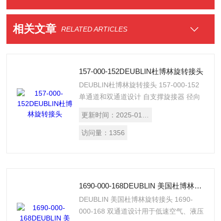
相关文章
RELATED ARTICLES
157-000-152DEUBLIN杜博林旋转接头
DEUBLIN杜博林旋转接头 157-000-152
单通道和双通道设计 自支撑旋接器 径向
壳体连接 平衡机械密封 压窝转子密封 方
更新时间：
2025-01-14
便快捷更换密封件 终生润滑球轴承
E.L.S. (长寿命) 密封组合用于劣质水 三
访问量：
1356
泄漏孔 锻造铜壳和不锈钢转子 特殊选
项，包括螺纹泄漏口 介质 水, 蒸汽, 热油
转子连接 G 1/2“-14 LH 供应连接 1/2“-14
NPT
1690-000-168DEUBLIN 美国杜博林旋转接头
DEUBLIN 美国杜博林旋转接头 1690-
000-168 双通道设计用于低速空气、液压