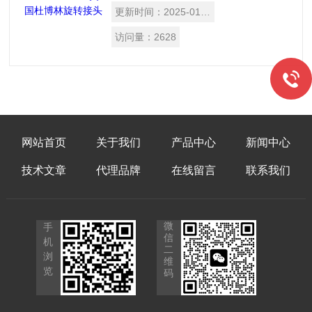
和刹车油 自支撑旋接器 复合轴承 通道间
更新时间：
2025-01-14
泄漏孔 专用密封 硬化密封面 铝壳体与钢
转子 可供三通道串联型
访问量：
2628
网站首页
关于我们
产品中心
新闻中心
技术文章
代理品牌
在线留言
联系我们
微
手
信
机
二
浏
维
览
码