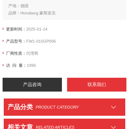
产地：德国
品牌：Honsberg 豪斯派克
口径：DN15，内螺纹 G1/2
耐压：PN 10
更新时间：
2025-01-14
材质：塑料
产品型号：
FW1-015GP006
介质温度：-20到90摄氏度
环境温度：-20到70摄氏度
厂商性质：
代理商
230 VAC
防护等级：IP67
访 问 量：
1995
产品咨询
联系我们
产品分类
PRODUCT CATEGORY
相关文章
RELATED ARTICLES