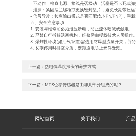
- 不动作：检查电源、接线是否松动，活塞是否卡死或弹
- 泄漏：紧固法兰螺栓或更换密封垫片，避免长期带压运
- 信号异常：检查输出模式是否匹配(如NPN/PNP)，重
五、安全注意事项
1. 安装与维修前必须泄压断电，防止流体喷溅或触电。
2. 严禁自行拆解活塞机构，维修需由授权技术人员操作
3. 爆炸性环境(如油气管道)需选用防爆型流量开关，并符合A
4. 长期停用时排空介质，定期通电防止元件受潮。
上一篇：
热电偶温度探头的养护方式
下一篇：
MTS位移传感器是由哪几部分组成的呢？
网站首页
关于我们
产品