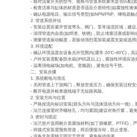
- 核对流量开关的型号、规格与管道系统要求是否匹配(如
- 检查活塞与缸体的材质是否适应介质特性(如腐蚀性液体
- 确认电源电压、输出信号类型(如NPN/PNP、继电器触
2. 管道系统评估
- 安装位置应避开管道弯头、阀门、泵等湍流区域，建议上
- 清理管道内杂质(如焊渣、铁锈)，防止堵塞活塞或影响
- 测量管道振动幅度，若振动强烈需加装减震支架或选用
3. 环境适配
- 确认环境温度在设备允许范围内(通常-20℃~80℃)，
- 户外安装需配备防水箱(IP65及以上)，腐蚀性环境应
- 远离强电磁场(如电机、变频器)，避免信号干扰。
二、安装步骤
1. 系统断电与泄压
- 关闭管道上下游阀门，释放管道压力，确保安装过程安
- 断开电源并检查接线端子无短路风险。
2. 安装方向与位置
- 严格按流向标识安装(箭头方向与流体流动方向一致)，
- 法兰连接需对齐螺栓孔，均匀紧固(建议对角拧紧，避免
3. 密封与固定
- 法兰垫片选用耐介质腐蚀材料(如丁腈橡胶、PTFE)，
- 焊接式安装需预热管道，焊后缓慢冷却，防止变形。
- 设备支架需独立固定于管道，避免振动传递。