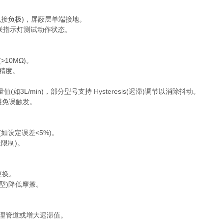
接负极)，屏蔽层单端接地。
联指示灯测试动作状态。
10MΩ)。
精度。
3L/min)，部分型号支持 Hysteresis(迟滞)调节以消除抖动。
避免误触发。
设定误差<5%)。
限制)。
更换。
型)降低摩擦。
理管道或增大迟滞值。