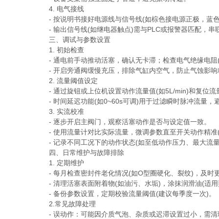
4. 电气接线
- 按说明书接好电源线与信号线(如棕色接电源正极，蓝色
- 输出信号线(如继电器触点)需与PLC或报警器匹配，串
三、调试与参数设置
1. 初始检查
- 通电前手动推动活塞，确认无卡滞；检查电气绝缘电阻(>
- 开启旁通阀缓慢充压，排除气缸内空气，防止气蚀影响
2. 流量阈值设定
- 通过旋钮或上位机设置动作流量值(如5L/min)和复位流量值(如
- 时间延迟功能(如0~60s可调)用于过滤瞬时脉冲流量，
3. 实流校准
- 逐步开启主阀门，观察活塞动作是否与设定值一致。
- 使用流量计对比实际流量，微调参数直至开关动作精准(如
- 记录不同工况下的动作状态(如至低动作压力、最大流量
四、日常维护与故障排除
1. 定期维护
- 每月检查密封件老化情况(如O型圈硬化、裂纹)，及时
- 清理活塞表面附着物(如油污、水垢)，涂抹润滑油(适用
- 备份参数设置，定期校验流量阈值(建议每季度一次)。
2.常见故障处理
- 误动作：可能因介质气泡、杂质或迟滞设置过小，需清