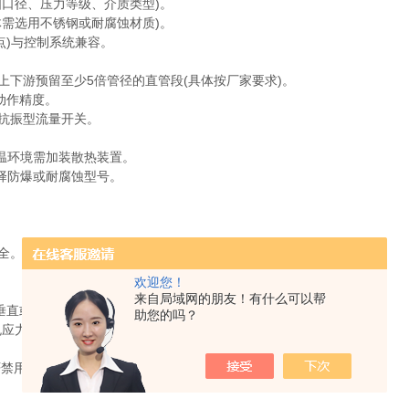
口径、压力等级、介质类型)。
需选用不锈钢或耐腐蚀材质)。
点)与控制系统兼容。
下游预留至少5倍管径的直管段(具体按厂家要求)。
动作精度。
抗振型流量开关。
高温环境需加装散热装置。
选择防爆或耐腐蚀型号。
全。
欢迎您！
来自局域网的朋友！有什么可以帮
垂直或水平安装均可，但需保证活塞轴线与管道中心线重合。
助您的吗？
应力集中)；螺纹连接需缠绕密封胶带并控制扭矩。
严禁用硬质垫片。