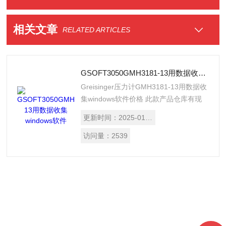
相关文章
RELATED ARTICLES
GSOFT3050GMH3181-13用数据收集windows软件
Greisinger压力计GMH3181-13用数据收
集windows软件价格 此款产品仓库有现
货。 是WINDOWS软件，用于设定，数
更新时间：
2025-01-13
据读取和打印各种存储在 GMH3xxx 和
GMH5xxx 系列带记录功能仪表中的数
访问量：
2539
据。