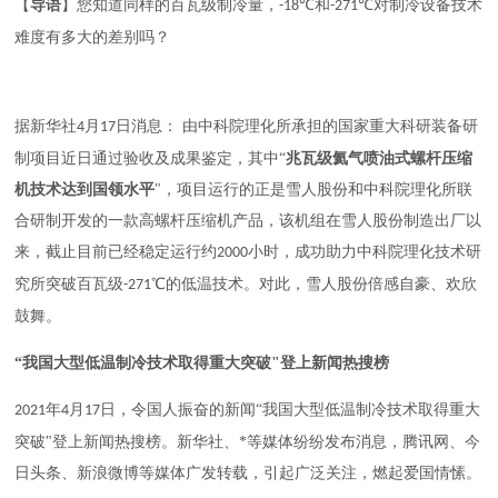
【
导语
】
您知道同样的百瓦级制冷量
，
℃
和
℃
对制冷设备技术
-
18
-
271
难度有多大的差别
吗？
据新华社
月
日消息： 由中科院理化所承担的国家重大科研装备研
4
17
制项目近日通过验收及成果鉴定，其中“
兆瓦级氦气喷油式螺杆压缩
机技术达到国领水平
"，项目运行的正是雪人股份和中科院理化所联
合研制开发的一款高螺杆压缩机产品，该机组在雪人股份制造出厂以
来，截止目前已经稳定运行约
小时，成功助力中科院理化技术研
2000
究所突破百瓦级
℃
的低温技术
。对此，雪人股份倍感自豪、欢欣
-271
鼓舞。
“
我国大型低温制冷技术取得重大突破
"登上新闻热搜榜
年
月
日
，
令国人振奋的新闻
“
我国大型低温制冷技术取得重大
2021
4
1
7
突破
"登
上新闻热搜榜
。新华社、*等媒体纷纷发布消息，腾讯网、今
日头条、新浪微博等媒体广发转载，引起广泛关注，燃起爱国情愫。