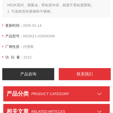
HD2K系列，测量油，带粘度补偿，精度不受粘度限制。
1. 可选材质有黄铜和不锈钢，
2、可选不同口径和流量范围，
3、可选配刻度盘，刻度盘有4种不同角度和材质
更新时间：
2025-01-14
4、可加电流输出模块，
产品型号：
HD2KZ1-020GK040
5、可加液晶显示屏，
6、可加防爆模块。
厂商性质：
代理商
7、可按照客户要求设定开关点，客户也可自行调节开关点。
灵活多样，德国*，质量有保证。
访 问 量：
2215
产品咨询
联系我们
产品分类
PRODUCT CATEGORY
相关文章
RELATED ARTICLES