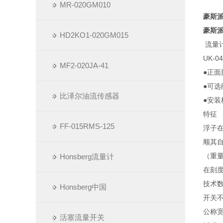
MR-020GM010
豪斯派
豪斯派
HD2KO1-020GM015
流量
UK-04
MF2-020JA-41
●正面
●可选
比泽尔油流传感器
●安装
特征
FF-015RMS-125
浮子
顺其
（重
Honsberg流量计
在刻
技术
Honsberg中国
开关
公称宽
活塞流量开关