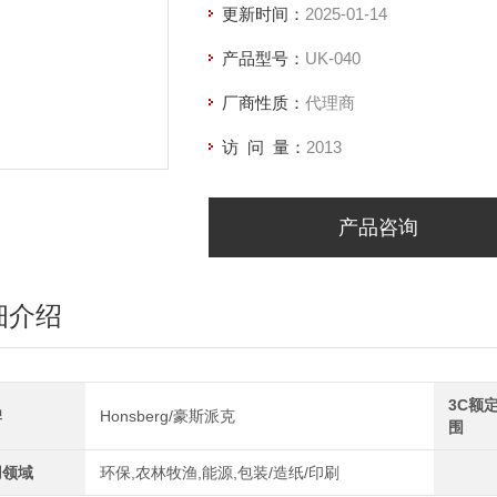
更新时间：
2025-01-14
产品型号：
UK-040
厂商性质：
代理商
访 问 量：
2013
产品咨询
细介绍
3C额
牌
Honsberg/豪斯派克
围
用领域
环保,农林牧渔,能源,包装/造纸/印刷