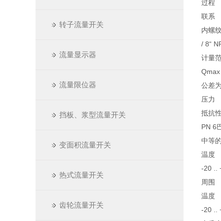
过程
联系
转子流量开关
内螺纹
/ 8“ N
流量显示器
计量范围
Qmax 
流量限位器
公差为
压力
抵抗
挡板、浆型流量开关
PN 6
中等
变面积流量开关
温度
-20 ..
热式流量开关
周围
温度
齿轮流量开关
-20 ..