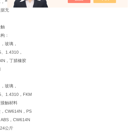
水，气体
数据无
接触
结构：
力，玻璃，
05、1.4310，
14N，丁腈橡胶
钢
：
力，玻璃，
05、1.4310，FKM
型接触材料
，CW614N，PS
ABS，CW614N
.24公斤