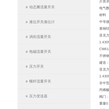
介质
动态瓣流量开关
电气
材料
液位开关液位计
中等
黄铜
亚克
涡街流量开关
1.43
CW6
电磁流量开关
不锈
建造
压力开关
亚克
1.43
螺杆流量开关
非中
丙烯酸
压力变送器
阀门：
重量0