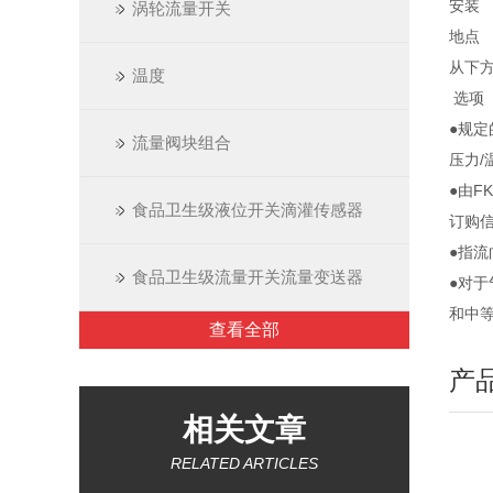
安装
涡轮流量开关
地点
从下
温度
选项
●规
流量阀块组合
压力/
●由F
食品卫生级液位开关滴灌传感器
订购
●指
食品卫生级流量开关流量变送器
●对
和中
查看全部
产
相关文章
RELATED ARTICLES