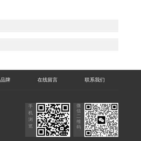
理品牌
在线留言
联系我们
微
手
信
机
二
浏
维
览
码