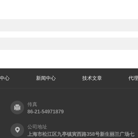
中心
新闻中心
技术文章
代
传真
86-21-54971879
公司地址
上海市松江区九亭镇寅西路358号新生丽兰广场七