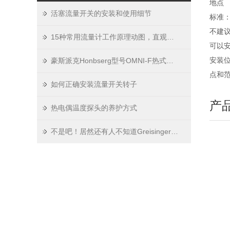
地点
活塞流量开关的安装和使用细节
标准：
不建议
15种常用流量计工作原理动图，直观明了（六）
可以安
安装
豪斯派克Honbserg型号OMNI-F热式原理的量程
点和
如何正确安装流量开关转子
产
热电偶温度探头的养护方式
不是吧！居然还有人不知道Greisinger真空表特点的