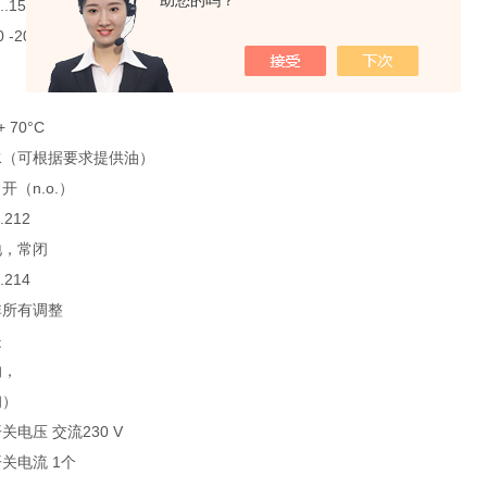
助您的吗？
.15 -20 .. + 110°C
 -20 .. + 90°C
 + 70°C
水（可根据要求提供油）
开（n.o.）
.212
地，常闭
.214
非所有调整
是
的，
询）
关电压 交流230 V
关电流 1个