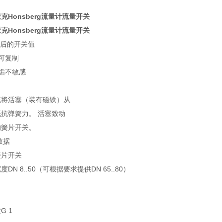
克Honsberg流量计流量开关
克Honsberg流量计流量开关
整后的开关值
可复制
垢不敏感
流将活塞（装有磁铁）从
抗弹簧力。 活塞致动
的簧片开关。
数据
簧片开关
度DN 8..50（可根据要求提供DN 65..80）
G 1