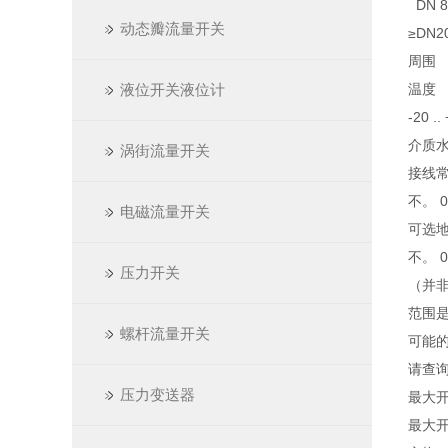
DN 8.
动态瓣流量开关
≥DN20
周围
液位开关液位计
温度
-20 ..
介质
涡街流量开关
接线常
不。 0
电磁流量开关
可选
不。 0
压力开关
（并
范围
螺杆流量开关
可能
请查
压力变送器
最大开
最大开