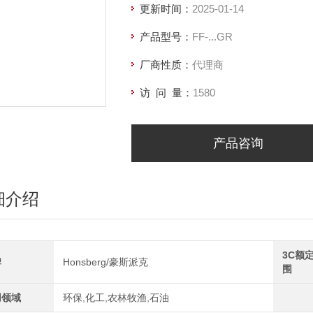
更新时间：
2025-01-14
产品型号：
FF-...GR
厂商性质：
代理商
访 问 量：
1580
产品咨询
细介绍
3C额
牌
Honsberg/豪斯派克
围
用领域
环保,化工,农林牧渔,石油