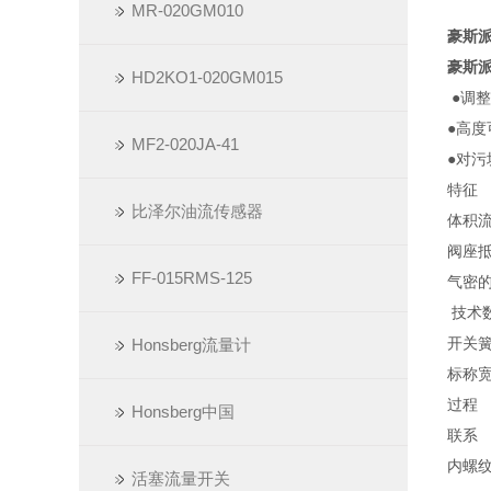
MR-020GM010
豪斯派
豪斯派
HD2KO1-020GM015
●调
●高度
MF2-020JA-41
●对污
特征
比泽尔油流传感器
体积
阀座抵
FF-015RMS-125
气密
技术
开关
Honsberg流量计
标称宽
过程
Honsberg中国
联系
内螺纹
活塞流量开关