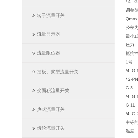
/ 4 ..G
调整范围
转子流量开关
Qmax
公差为
流量显示器
最小±0.
压力
流量限位器
抵抗
1号
/4..G 
挡板、浆型流量开关
/ 2-P
G 3
变面积流量开关
/4..G
G 11
热式流量开关
/4..G
中等
齿轮流量开关
温度