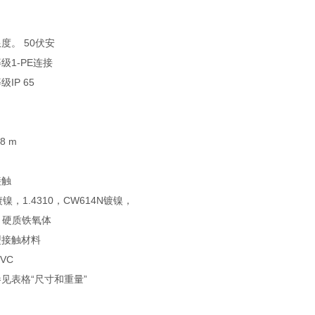
度。 50伏安
级1-PE连接
IP 65
8 m
接触
镀镍，1.4310，CW614N镀镍，
，硬质铁氧体
型接触材料
VC
见表格“尺寸和重量”