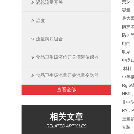
交换
涡轮流量开关
容量
最大限
温度
防护等
防护等级
流量阀块组合
电的
联系
食品卫生级液位开关滴灌传感器
电缆1.
材料
食品卫生级流量开关流量变送器
中等
Rg 5
查看全部
NBR
非中
PA，P
相关文章
重量参
RELATED ARTICLES
安装