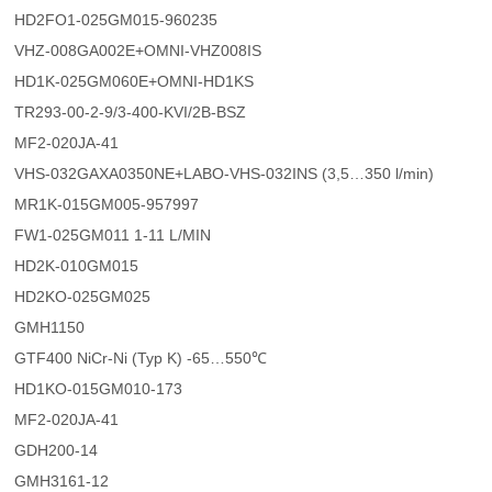
HD2FO1-025GM015-960235
VHZ-008GA002E+OMNI-VHZ008IS
HD1K-025GM060E+OMNI-HD1KS
TR293-00-2-9/3-400-KVI/2B-BSZ
MF2-020JA-41
VHS-032GAXA0350NE+LABO-VHS-032INS (3,5…350 l/min)
MR1K-015GM005-957997
FW1-025GM011 1-11 L/MIN
HD2K-010GM015
HD2KO-025GM025
GMH1150
GTF400 NiCr-Ni (Typ K) -65…550℃
HD1KO-015GM010-173
MF2-020JA-41
GDH200-14
GMH3161-12