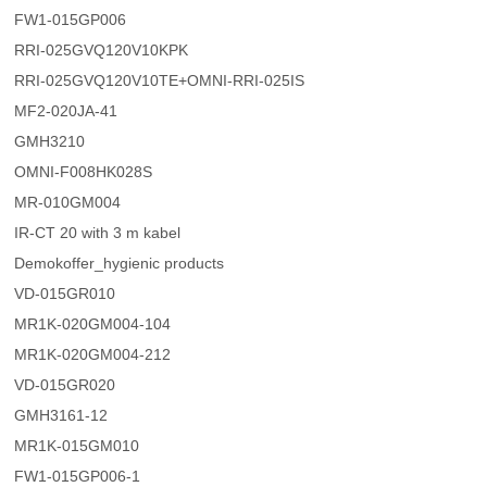
FW1-015GP006
RRI-025GVQ120V10KPK
RRI-025GVQ120V10TE+OMNI-RRI-025IS
MF2-020JA-41
GMH3210
OMNI-F008HK028S
MR-010GM004
IR-CT 20 with 3 m kabel
Demokoffer_hygienic products
VD-015GR010
MR1K-020GM004-104
MR1K-020GM004-212
VD-015GR020
GMH3161-12
MR1K-015GM010
FW1-015GP006-1