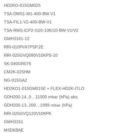
HD2KO-015GM025
TSA-DMS1-M1-400-BW-V1
TSA-FIL1-V2-400-BW-V1
TSA-RMS-ICP2-G20-10K/10-BW-V1/V2
GMH3161-12
RRI-010PI/A7PSP.2E
RRI-025GVQ080V10KPS-10
SK-040GR076
CM2K-025HM
NG-015GA2
HD2KO1-015GM015E + FLEX-HD2K-ITLO
GDH200-14, 0…11000 mbar (hPa) abs.
GDH200-13, 200…1999 mbar (hPa)
RRI-025GVQ120V10KPK
GMH3151
MSD6BAE