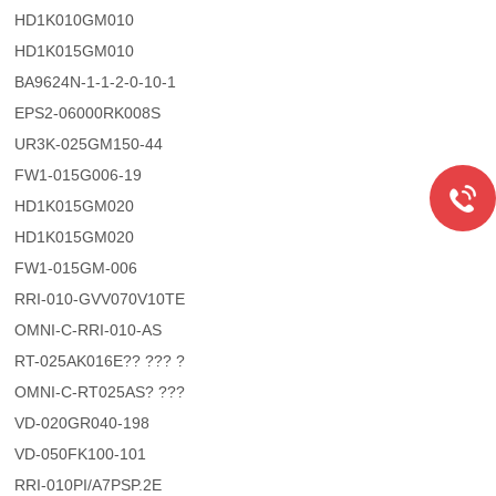
HD1K010GM010
HD1K015GM010
BA9624N-1-1-2-0-10-1
EPS2-06000RK008S
UR3K-025GM150-44
FW1-015G006-19
HD1K015GM020
HD1K015GM020
FW1-015GM-006
RRI-010-GVV070V10TE
OMNI-C-RRI-010-AS
RT-025AK016E?? ??? ?
OMNI-C-RT025AS? ???
VD-020GR040-198
VD-050FK100-101
RRI-010PI/A7PSP.2E