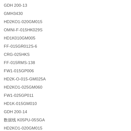
GDH 200-13
GMH3430
HD2KO1-020GM015
OMNI-F-015HK029S
HD1K010GM005
FF-015GR012S-6
CRG-025HKS
FF-015RMS-138
FW1-015GP006
HD2K-O-015-GM025A
HD2KO1-025GM060
FW1-025GP011
HD1K-015GM010
GDH 200-14
数据线 K05PU-05SGA
HD2KO1-020GM015