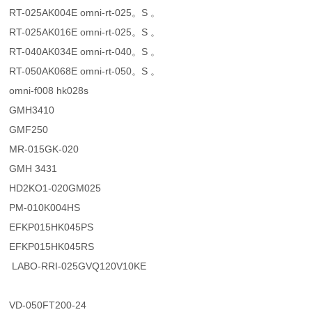
RT-025AK004E omni-rt-025。S 。
RT-025AK016E omni-rt-025。S 。
RT-040AK034E omni-rt-040。S 。
RT-050AK068E omni-rt-050。S 。
omni-f008 hk028s
GMH3410
GMF250
MR-015GK-020
GMH 3431
HD2KO1-020GM025
PM-010K004HS
EFKP015HK045PS
EFKP015HK045RS
LABO-RRI-025GVQ120V10KE
VD-050FT200-24