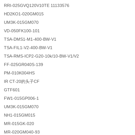
RRI-025GVQ120V10TE 11133576
HD2KO1-020GM015
UM3K-015GM070
VD-050FK100-101
TSA-DMS1-M1-400-BW-V1
TSA-FIL1-V2-400-BW-V1
TSA-RMS-ICP2-G20-10k/10-BW-V1/V2
FF-025GR040S-139
PM-010K004HS
IR CT-20的头子CF
GTF601
FW1-015GP006-1
UM3K-015GM070
NH1-015GM015
MR-015GK-020
MR-020GM040-93