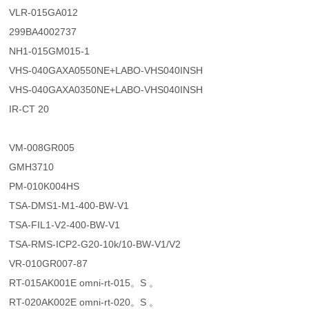
VLR-015GA012
299BA4002737
NH1-015GM015-1
VHS-040GAXA0550NE+LABO-VHS040INSH
VHS-040GAXA0350NE+LABO-VHS040INSH
IR-CT 20
VM-008GR005
GMH3710
PM-010K004HS
TSA-DMS1-M1-400-BW-V1
TSA-FIL1-V2-400-BW-V1
TSA-RMS-ICP2-G20-10k/10-BW-V1/V2
VR-010GR007-87
RT-015AK001E omni-rt-015。S 。
RT-020AK002E omni-rt-020。S 。