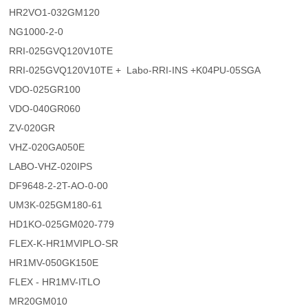
HR2VO1-032GM120
NG1000-2-0
RRI-025GVQ120V10TE
RRI-025GVQ120V10TE + Labo-RRI-INS +K04PU-05SGA
VDO-025GR100
VDO-040GR060
ZV-020GR
VHZ-020GA050E
LABO-VHZ-020IPS
DF9648-2-2T-AO-0-00
UM3K-025GM180-61
HD1KO-025GM020-779
FLEX-K-HR1MVIPLO-SR
HR1MV-050GK150E
FLEX - HR1MV-ITLO
MR20GM010