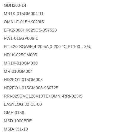
GDH200-14
MR1K-015GM004-11
OMNI-F-015HK029IS
EFK2-008HK029OS-957523
FW1-015GP006-1
RT-420-SG/WE,4-20mA,0-200 °C,PT100，3线
HD1K-025GM005
MR1K-010GM030
MR-010GM004
HD2FO1-015GM008
HD2FO1-015GM008-960725
RRI-025GVQ120V10TE+OMNI-RRI-025IS
EASYLOG 80 CL-00
GMH 3156
MSD 1000BRE
MSD-K31-10