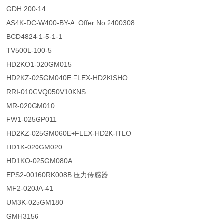
GDH 200-14
AS4K-DC-W400-BY-A Offer No.2400308
BCD4824-1-5-1-1
TV500L-100-5
HD2KO1-020GM015
HD2KZ-025GM040E FLEX-HD2KISHO
RRI-010GVQ050V10KNS
MR-020GM010
FW1-025GP011
HD2KZ-025GM060E+FLEX-HD2K-ITLO
HD1K-020GM020
HD1KO-025GM080A
EPS2-00160RK008B 压力传感器
MF2-020JA-41
UM3K-025GM180
GMH3156