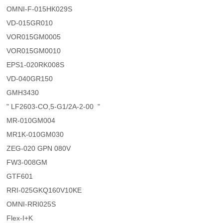
OMNI-F-015HK029S
VD-015GR010
VOR015GM0005
VOR015GM0010
EPS1-020RK008S
VD-040GR150
GMH3430
" LF2603-CO,5-G1/2A-2-00 "
MR-010GM004
MR1K-010GM030
ZEG-020 GPN 080V
FW3-008GM
GTF601
RRI-025GKQ160V10KE
OMNI-RRI025S
Flex-I+K