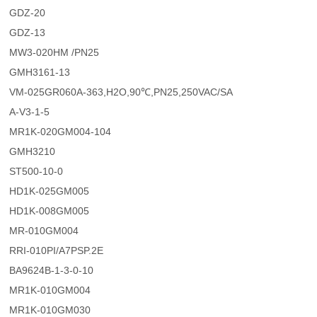
GDZ-20
GDZ-13
MW3-020HM /PN25
GMH3161-13
VM-025GR060A-363,H2O,90℃,PN25,250VAC/SA
A-V3-1-5
MR1K-020GM004-104
GMH3210
ST500-10-0
HD1K-025GM005
HD1K-008GM005
MR-010GM004
RRI-010PI/A7PSP.2E
BA9624B-1-3-0-10
MR1K-010GM004
MR1K-010GM030