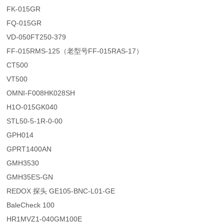
FK-015GR
FQ-015GR
VD-050FT250-379
FF-015RMS-125（老型号FF-015RAS-17）
CT500
VT500
OMNI-F008HK028SH
H1O-015GK040
STL50-5-1R-0-00
GPH014
GPRT1400AN
GMH3530
GMH35ES-GN
REDOX 探头 GE105-BNC-L01-GE
BaleCheck 100
HR1MVZ1-040GM100E