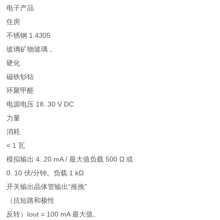
电子产品
住房
不锈钢 1.4305
玻璃矿物玻璃，
硬化
磁铁钐钴
环聚甲醛
电源电压 18..30 V DC
力量
消耗
< 1 瓦
模拟输出 4..20 mA / 最大值负载 500 Ω 或
0..10 伏/分钟。负载 1 kΩ
开关输出晶体管输出“推挽"
（抗短路和极性
反转）Iout = 100 mA 最大值。