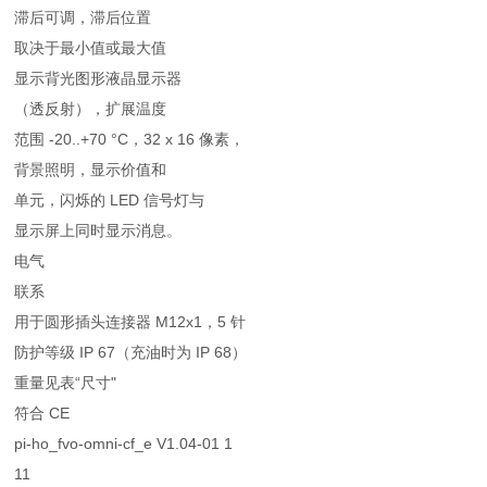
滞后可调，滞后位置
取决于最小值或最大值
显示背光图形液晶显示器
（透反射），扩展温度
范围 -20..+70 °C，32 x 16 像素，
背景照明，显示价值和
单元，闪烁的 LED 信号灯与
显示屏上同时显示消息。
电气
联系
用于圆形插头连接器 M12x1，5 针
防护等级 IP 67（充油时为 IP 68）
重量见表“尺寸"
符合 CE
pi-ho_fvo-omni-cf_e V1.04-01 1
11