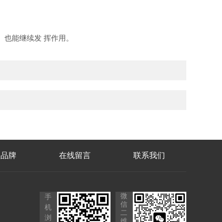
 也能继续发 挥作用
。
理品牌
在线留言
联系我们
微
手
信
机
二
浏
维