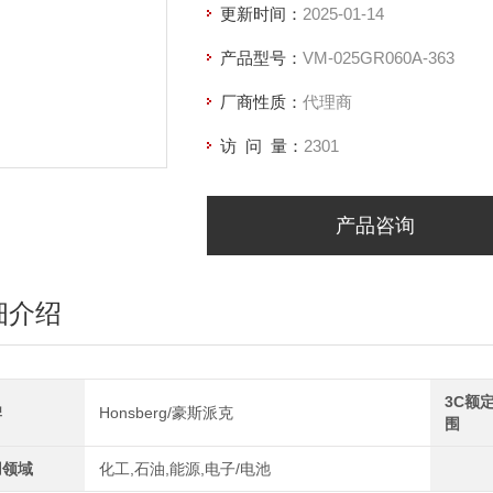
更新时间：
2025-01-14
产品型号：
VM-025GR060A-363
厂商性质：
代理商
访 问 量：
2301
产品咨询
细介绍
3C额
牌
Honsberg/豪斯派克
围
用领域
化工,石油,能源,电子/电池