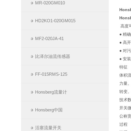
MR-020GM010
Hon
Hon
HD2KO1-020GM015
高度
● 精
MF2-020JA-41
● 高
● 对
比泽尔油流传感器
● 安
特征
FF-015RMS-125
体积
力量
转变
Honsberg流量计
技术
开关
Honsberg中国
公称宽度
过程
活塞流量开关