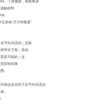
14N，丁腈橡胶，硬铁氧体
质接触材料
PA
参见表格“尺寸和重量”
：水平向内流动；交换
不推荐在下面；其他
位置是可能的；这
位置影响切换
范围。
的详细信息对应于水平向内流动
流速。
称