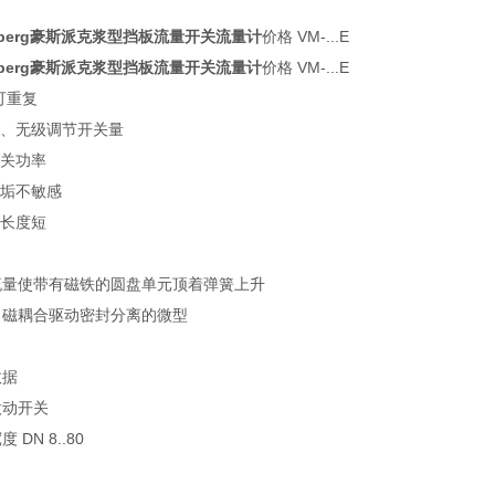
sberg豪斯派克浆型挡板流量开关流量计
价格 VM-...E
sberg豪斯派克浆型挡板流量开关流量计
价格 VM-...E
可重复
确、无级调节开关量
开关功率
污垢不敏感
装长度短
流量使带有磁铁的圆盘单元顶着弹簧上升
。磁耦合驱动密封分离的微型
。
数据
微动开关
 DN 8..80