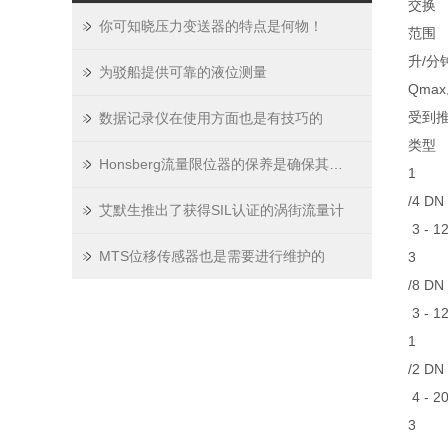
交换
你可知晓压力变送器的特点是何物！
范围
升/分钟
为驳船提供可靠的液位测量
Qma
受到
数据记录仪在使用方面也是有技巧的
类型
Honsberg流量限位器的保养是确保其长期稳定运行的关键
1
/4 DN
艾默生推出了获得SIL认证的涡街流量计
3 - 1
MTS位移传感器也是需要进行维护的
3
/8 DN
3 - 1
1
/2 DN
4 - 2
3