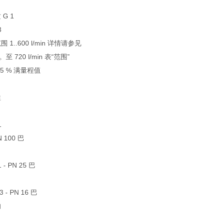
G 1
3
 1..600 l/min 详情请参见
。至 720 l/min 表“范围”
±5 % 满量程值
性
1
PN 100 巴
1 - PN 25 巴
 3 - PN 16 巴
的