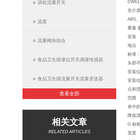
CW6
涡轮流量开关
非介
ABS、
温度
重量 
安装
流量阀块组合
地点
标准
食品卫生级液位开关滴灌传感器
头部
安装
食品卫生级流量开关流量变送器
安装
点和
查看全部
范围
表中
降低
相关文章
G 标
RELATED ARTICLES
宽度