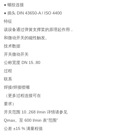
● 螺纹连接
● 插头 DIN 43650-A / ISO 4400
特征
该设备通过弹簧支撑桨的原理起作用，
和微动开关的磁性触发。
技术数据
开关微动开关
公称宽度 DN 15..80
过程
联系
焊接/焊接喷嘴
（更多过程连接可在
要求）
开关范围 10..268 l/min 详情请参见
Qmax。至 600 l/min 表“范围”
公差 ±15 % 满量程值