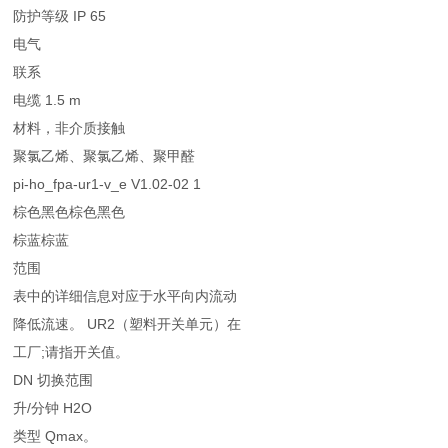
防护等级 IP 65
电气
联系
电缆 1.5 m
材料，非介质接触
聚氯乙烯、聚氯乙烯、聚甲醛
pi-ho_fpa-ur1-v_e V1.02-02 1
棕色黑色棕色黑色
棕蓝棕蓝
范围
表中的详细信息对应于水平向内流动
降低流速。 UR2（塑料开关单元）在
工厂;请指开关值。
DN 切换范围
升/分钟 H2O
类型 Qmax。