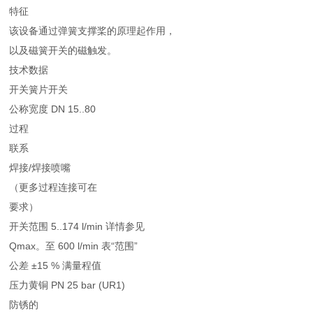
特征
该设备通过弹簧支撑桨的原理起作用，
以及磁簧开关的磁触发。
技术数据
开关簧片开关
公称宽度 DN 15..80
过程
联系
焊接/焊接喷嘴
（更多过程连接可在
要求）
开关范围 5..174 l/min 详情参见
Qmax。至 600 l/min 表“范围”
公差 ±15 % 满量程值
压力黄铜 PN 25 bar (UR1)
防锈的