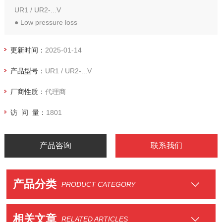
UR1 / UR2-...V
● Low pressure loss
● Compact design
● Soldered/welded connection
更新时间：
2025-01-14
产品型号：
UR1 / UR2-...V
厂商性质：
代理商
访 问 量：
1801
产品咨询
联系我们
产品分类
PRODUCT CATEGORY
相关文章
RELATED ARTICLES