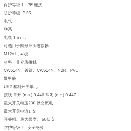
保护等级 1 - PE 连接
防护等级 IP 65
电气
联系
电缆 1.5 m，
可选用于圆形插头连接器
M12x1，4 极
材料，非介质接触
CW614N、镀镍、CW614N、NBR、PVC、
聚甲醛
UR2 塑料开关单元
接线 常开 (n.o.) 0.446 常闭 (n.c.) 0.447
最大开关电压230 伏交流电
最大开关电流1 安
开关帽。最大限度。 50伏安
防护等级 2 - 安全绝缘