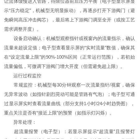
让流体缓慢进入管路，待限位器前后压力平衡（电子型显示屏显
示“压力稳定”，机械型无明显振动），再逐步打开下游阀门（避
免瞬间高压冲击阀芯），最后将上下游阀门调至全开（或按工艺
需求调整开度）。
设备启动确认：机械型观察指针或视窗内的流量指示，确认
流量未超设定值；电子型查看显示屏的“实时流量”数值，确保其
在“设定流量上限”的90%-100%区间（正常运行范围），若初始
流量偏低，可微调下游阀门增大开度（但需避免超上限）。
运行过程监控
常规监控：机械型每30分钟观察一次流量指针/视窗，确保
无异常波动（如指针剧烈晃动可能是管路有气泡）；电子型可通
过显示屏实时查看流量曲线（部分支持1小时/24小时趋势图），
重点关注是否有“接近上限”的预警（如指示灯闪烁）。
异常处理：
超流量报警（电子型）：若显示屏提示“超流量”且报警灯