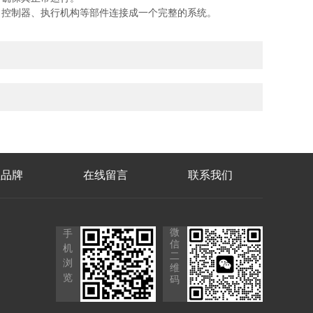
控制器、执行机构等部件连接成一个完整的系统。
理品牌
在线留言
联系我们
微
手
信
机
二
浏
维
览
码