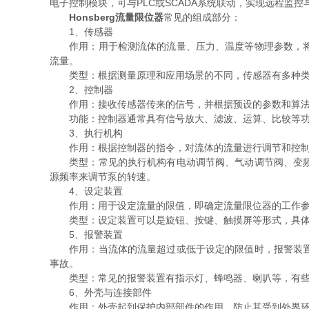
电子控制模块，可与PLC或SCADA系统联动，实现远程监控
Honsberg流量限位器
常见的组成部分：
1、传感器
作用：用于检测流体的流量、压力、温度等物理参数，将这
流量。
类型：根据测量原理和应用场景的不同，传感器有多种类
2、控制器
作用：接收传感器传来的信号，并根据预设的参数和算法对
功能：控制器通常具有信号放大、滤波、运算、比较等功
3、执行机构
作用：根据控制器的指令，对流体的流量进行调节和控制
类型：常见的执行机构有电动调节阀、气动调节阀、变频电
源频率来调节泵的转速。
4、设定装置
作用：用于设定流量的限值，即确定流量限位器的工作参数
类型：设定装置可以是旋钮、按键、触摸屏等形式，具体取
5、报警装置
作用：当流体的流量超过或低于设定的限值时，报警装置会
事故。
类型：常见的报警装置有指示灯、蜂鸣器、喇叭等，有些流
6、外壳与连接部件
作用：外壳起到保护内部部件的作用，防止其受到外界环境