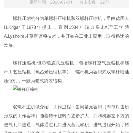
更新时间：2019-07-04 点击次数：2277
螺杆压缩机
分为
单螺杆压缩机
和
双螺杆压缩机
，早由
德国
人
H.Krigar于1878年提出，直到1934年瑞典皇JIA理工学院
A.Lysholm才奠定该项技术，并开始在工业上应用，取得迅速的
发展。
螺杆压缩机
也称螺旋式
压缩机
，包括
螺杆空气压缩机
和
螺
杆
工艺压缩机（
氯乙烯压缩机
等），螺杆机为
容积
式双螺杆喷油
压缩机，一般为箱式撬装结构。
双螺杆主机做介绍，工作过程：齿间基元容积（即每对齿所
形成的工作容积）随着转子旋转而逐步扩大，并和机器左下方的
进气孔口连通，气体通过孔口进入基元容积
，进气过程开始；转